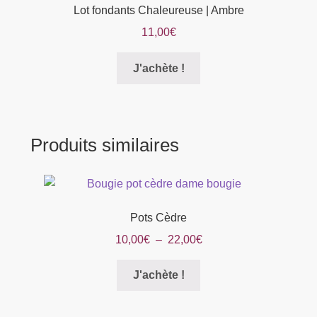
Lot fondants Chaleureuse | Ambre
11,00
€
Ce
J'achète !
produit
a
plusieurs
variations.
Produits similaires
Les
options
peuvent
être
Pots Cèdre
choisies
sur
Plage
10,00
€
–
22,00
€
la
de
Ce
page
prix :
J'achète !
produit
du
10,00€
a
produit
à