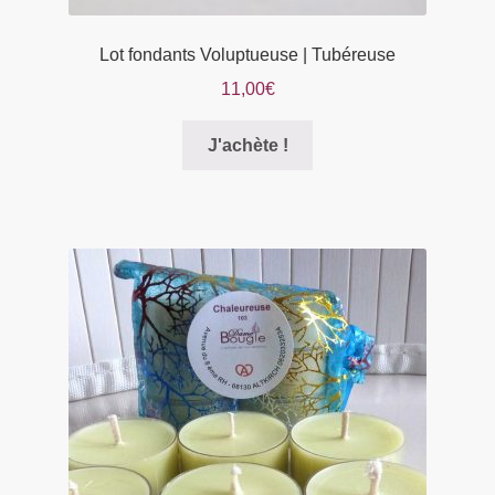
Lot fondants Voluptueuse | Tubéreuse
11,00
€
Ce
J'achète !
produit
a
plusieurs
variations.
Les
options
peuvent
être
choisies
sur
la
page
du