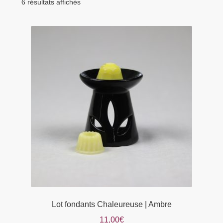
menu
6 résultats affichés
Tarifs Pro
enfant
Lot fondants Chaleureuse | Ambre
11,00
€