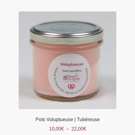
plusieurs
22,00€
variations.
Les
options
peuvent
être
choisies
sur
la
page
du
produit
Pots Voluptueuse | Tubéreuse
Plage
10,00
€
–
22,00
€