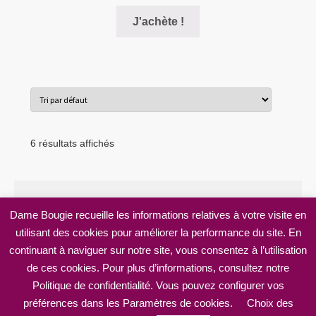
de
Ce
prix :
J'achète !
produit
10,00€
a
à
plusieurs
22,00€
variations.
Les
options
peuvent
6 résultats affichés
être
choisies
sur
la
Dame Bougie recueille les informations relatives à votre visite en
page
utilisant des cookies pour améliorer la performance du site. En
© Dame Bougie 2026
du
continuant à naviguer sur notre site, vous consentez à l’utilisation
Mentions légales
Built with WooCommerce
.
produit
de ces cookies. Pour plus d’informations, consultez notre
Politique de confidentialité. Vous pouvez configurer vos
préférences dans les Paramètres de cookies.
Choix des