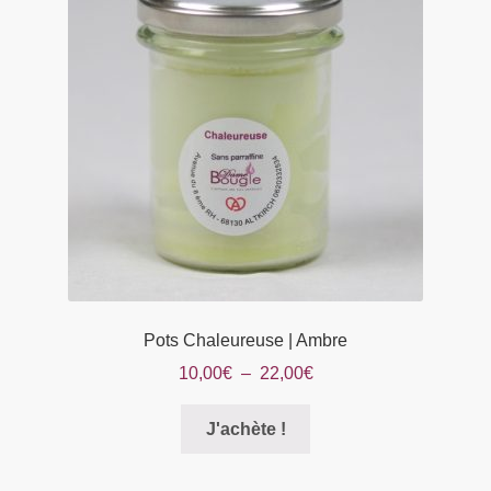
Pots Chaleureuse | Ambre
Plage
10,00
€
–
22,00
€
de
Ce
prix :
J'achète !
produit
10,00€
a
à