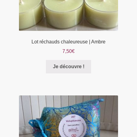
produit
Lot réchauds chaleureuse | Ambre
7,50
€
Je découvre !