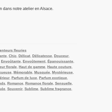
 dans notre atelier en Alsace.
nteurs fleuries
ante
,
Chic
,
Délicat
,
Délicatesse
,
Douceur
,
,
Envoûtante
,
Envoûtement
,
Épanouissante
,
eur florale
,
Haut de gamme
,
Haute couture
,
xueuse
,
Mémorable
,
Musquée
,
Mystérieuse
,
érieur
,
Parfum de luxe
,
Parfum exotique
,
uds
,
Romance
,
Romance florale
,
Sensuelle
,
uée
,
Souvenir
,
Sublime
,
Sublime fragrance
,