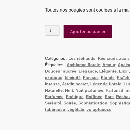
Toutes nos bougies sont coulées à la main
quantité
Ajouter au panier
de
Lot
réchauds
Voluptueuse
|
Catégories :
Les réchauds
,
Réchauds aux se
Tubéreuse
Étiquettes :
Ambiance florale
,
Amour
,
Apais
Douceur sucrée
,
Élégance
,
Élégante
,
Élixir
exotique
,
féminité
,
Finesse
,
Florale
,
Fraîch
Intense
,
Jardin secret
,
Légende florale
,
Lu
Naturelle
,
Nuit
,
Nuit parfumée
,
Parfum d’int
Parfumée
,
Poétique
,
Raffinée
,
Rare
,
Récha
Sérénité
,
Soirée
,
Sophistication
,
Sophistiq
tubéreuse
,
végétale
,
voluptueuse