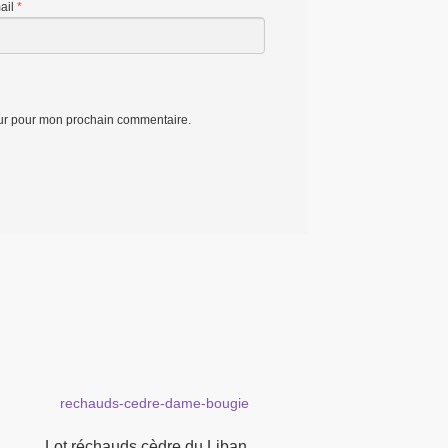
ail
*
eur pour mon prochain commentaire.
Lot réchauds cèdre du Liban