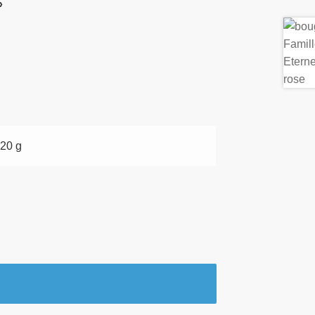
»
20 g