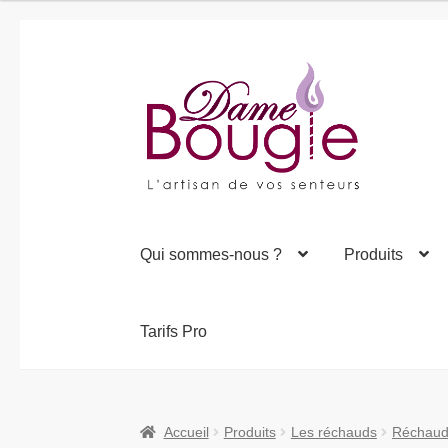
Aller
Aller
à
au
la
contenu
navigation
Qui sommes-nous ?
Produits
Tarifs Pro
Accueil
Produits
Les réchauds
Réchauds