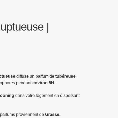
luptueuse |
ptueuse
diffuse un parfum de
tubéreuse
.
otophores pendant
environ 5H.
cooning
dans votre logement en dispersant
 parfums proviennent de
Grasse
.