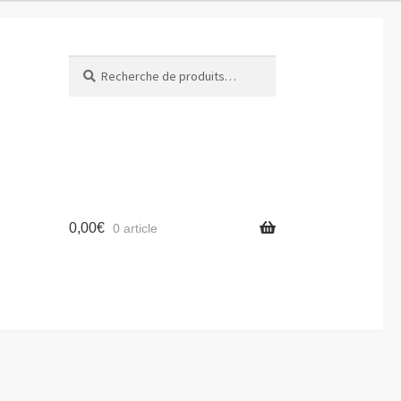
Recherche
Recherche
pour :
0,00
€
0 article