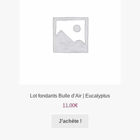
peuvent
être
choisies
sur
la
page
du
produit
Lot fondants Bulle d’Air | Eucalyptus
11,00
€
Ce
J'achète !
produit
a