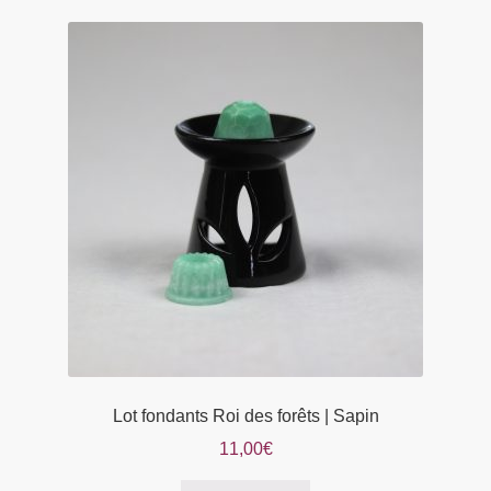
variations.
Les
options
peuvent
être
choisies
sur
la
page
du
produit
Lot fondants Roi des forêts | Sapin
11,00
€