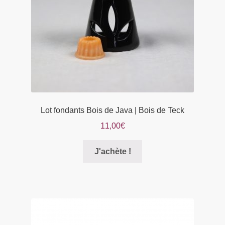
sur
la
page
du
produit
Lot fondants Bois de Java | Bois de Teck
11,00
€
Ce
J'achète !
produit
a
plusieurs
variations.
Les
options