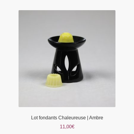
plusieurs
variations.
Les
options
peuvent
être
choisies
sur
la
page
du
produit
Lot fondants Chaleureuse | Ambre
11,00
€