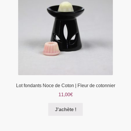
peuvent
être
choisies
sur
la
page
du
produit
Lot fondants Noce de Coton | Fleur de cotonnier
11,00
€
Ce
J'achète !
produit
a
plusieurs