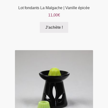
Lot fondants La Malgache | Vanille épicée
11,00
€
Ce
J'achète !
produit
a
plusieurs
variations.
Les
options
peuvent
être
choisies
sur
la
page
du