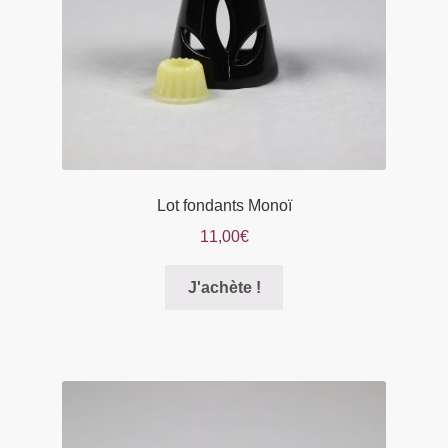
la
page
du
produit
Lot fondants Monoï
11,00
€
Ce
J'achète !
produit
a
plusieurs
variations.
Les
options