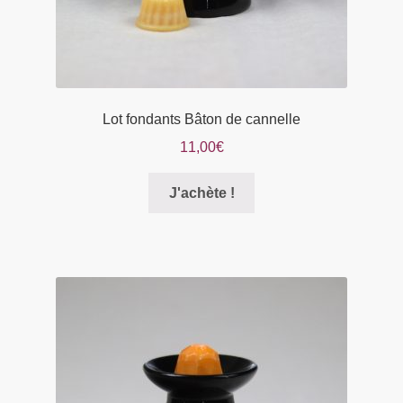
produit
Lot fondants Bâton de cannelle
11,00
€
Ce
J'achète !
produit
a
plusieurs
variations.
Les
options
peuvent
être
choisies