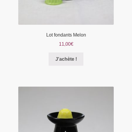
produit
Lot fondants Melon
11,00
€
Ce
J'achète !
produit
a
plusieurs
variations.
Les
options
peuvent
être
choisies
sur