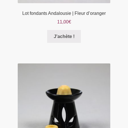
Lot fondants Andalousie | Fleur d’oranger
11,00
€
Ce
J'achète !
produit
a
plusieurs
variations.
Les
options
peuvent
être
choisies
sur
la
page
du