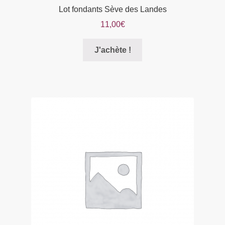
Lot fondants Sève des Landes
11,00
€
Ce
J'achète !
produit
a
plusieurs
variations.
Les
options
peuvent
être
choisies
sur
la
page
du
produit