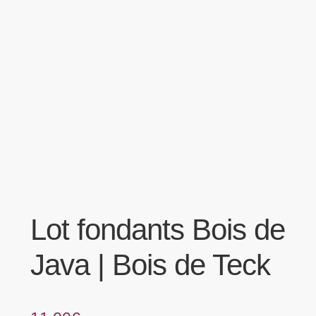
menu
Tarifs Pro
enfant
Lot fondants Bois de
Java | Bois de Teck