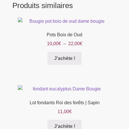
Produits similaires
Pots Bois de Oud
Plage
10,00
€
–
22,00
€
de
Ce
prix :
J'achète !
produit
10,00€
a
à
plusieurs
22,00€
variations.
Les
options
Lot fondants Roi des forêts | Sapin
peuvent
11,00
€
être
choisies
Ce
J'achète !
sur