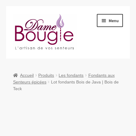
Aller
Aller
Menu
à
au
la
contenu
navigation
Ouvrir
Qui sommes-nous ?
le
menu
Ouvrir
Produits
Accueil
Produits
Les fondants
Fondants aux
enfant
le
Senteurs épicées
Lot fondants Bois de Java | Bois de
menu
Teck
Nous retrouver
enfant
Nous contacter
Ouvrir
Blog
le