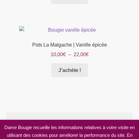
produit
la
a
page
plusieurs
du
variations.
produit
Les
options
Pots La Malgache | Vanille épicée
peuvent
Plage
10,00
€
–
22,00
€
être
de
choisies
Ce
prix :
J'achète !
sur
produit
10,00€
la
a
à
page
plusieurs
22,00€
du
variations.
produit
Les
options
peuvent
Dame Bougie recueille les informations relatives à votre visite en
être
utilisant des cookies pour améliorer la performance du site. En
choisies
© Dame Bougie 2026