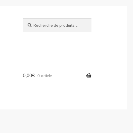
Recherche
Recherche
pour :
0,00
€
0 article