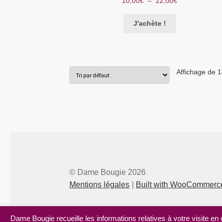
10,00
€
–
22,00
€
de
Ce
prix :
J'achète !
produit
10,00€
a
à
plusieurs
22,00€
variations.
Affichage de 1
Les
options
peuvent
être
choisies
sur
la
page
du
produit
© Dame Bougie 2026
Mentions légales
Built with WooCommerc
Dame Bougie recueille les informations relatives à votre visite en 