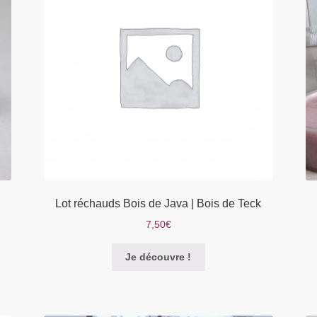
être
choisies
sur
la
page
du
produit
Lot réchauds Bois de Java | Bois de Teck
7,50
€
Je découvre !