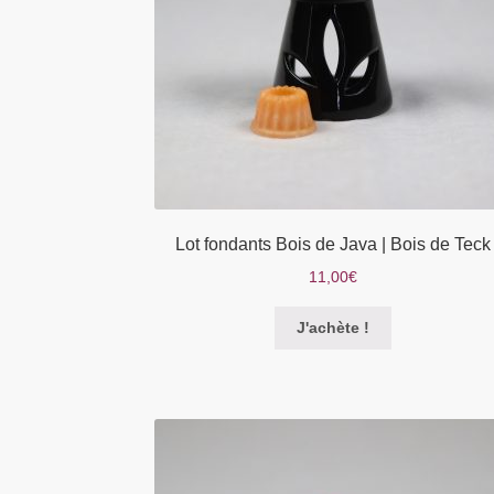
Lot fondants Bois de Java | Bois de Teck
11,00
€
Ce
J'achète !
produit
a
plusieurs
variations.
Les
options
peuvent