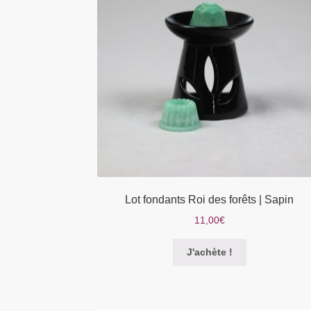
être
choisies
sur
la
page
du
produit
Lot fondants Roi des forêts | Sapin
11,00
€
Ce
J'achète !
produit
a
plusieurs
variations.