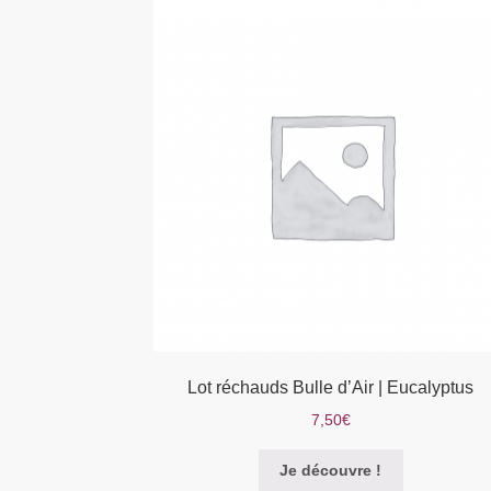
Les
options
peuvent
être
choisies
sur
la
page
du
produit
Lot réchauds Bulle d’Air | Eucalyptus
7,50
€
Je découvre !