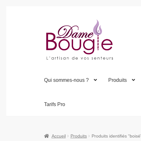
Aller
Aller
à
au
la
contenu
navigation
Qui sommes-nous ?
Produits
Tarifs Pro
Accueil
Produits
Produits identifiés “boisé