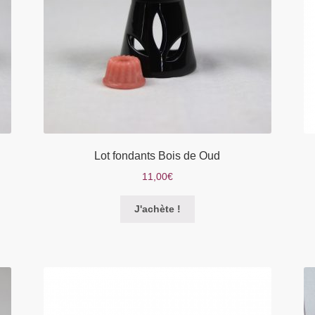
Lot fondants Bois de Oud
11,00
€
Ce
J'achète !
produit
a
plusieurs
variations.
Les
options
peuvent