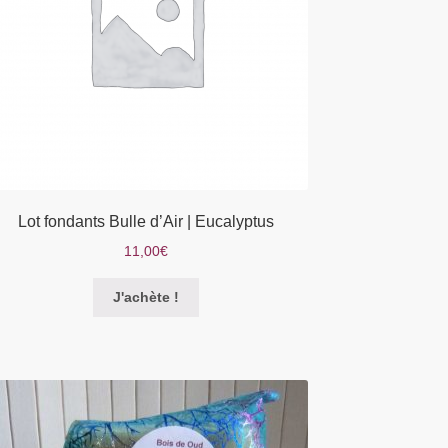
Lot fondants Bulle d’Air | Eucalyptus
11,00
€
Ce
J'achète !
produit
a
plusieurs
variations.
Les
options
peuvent