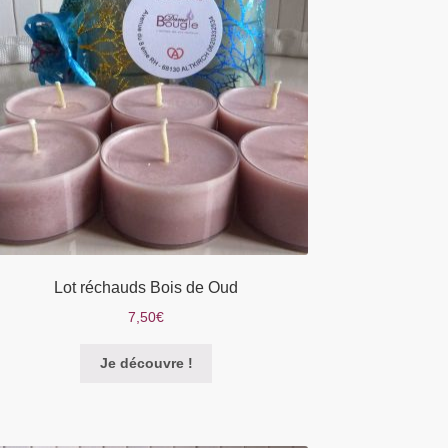
être
choisies
sur
la
page
du
produit
Lot réchauds Bois de Oud
7,50
€
Je découvre !