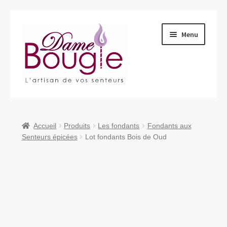
Aller
Aller
Menu
à
au
la
contenu
navigation
Ouvrir
Qui sommes-nous ?
le
menu
Ouvrir
Produits
Accueil
Produits
Les fondants
Fondants aux
enfant
le
Senteurs épicées
Lot fondants Bois de Oud
menu
Nous retrouver
enfant
Nous contacter
Ouvrir
Blog
le