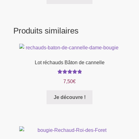
la
page
du
produit
Produits similaires
Lot réchauds Bâton de cannelle
Note
5.00
sur
7,50
€
5
Je découvre !