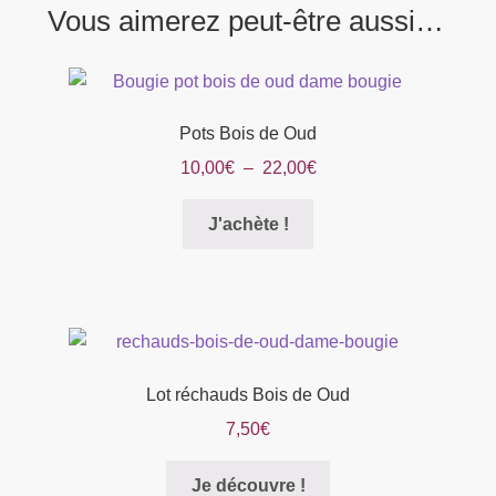
Vous aimerez peut-être aussi…
Pots Bois de Oud
Plage
10,00
€
–
22,00
€
de
Ce
prix :
J'achète !
produit
10,00€
a
à
plusieurs
22,00€
variations.
Les
options
Lot réchauds Bois de Oud
peuvent
7,50
€
être
choisies
Je découvre !
sur