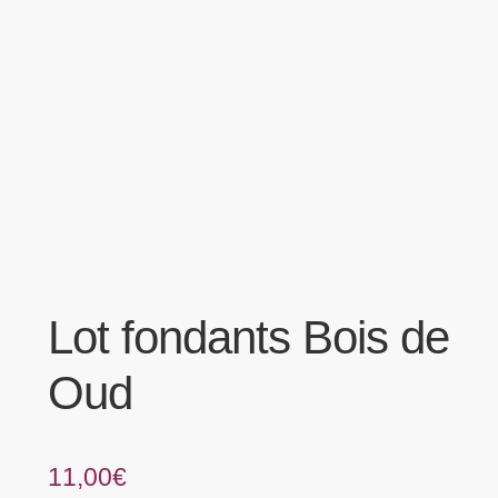
menu
Tarifs Pro
enfant
Lot fondants Bois de
Oud
11,00
€