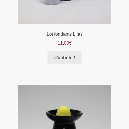
produit
Lot fondants Lilas
11,00
€
Ce
J'achète !
produit
a
plusieurs
variations.
Les
options
peuvent
être
choisies
sur