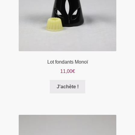
la
page
du
produit
Lot fondants Monoï
11,00
€
Ce
J'achète !
produit
a
plusieurs
variations.
Les
options