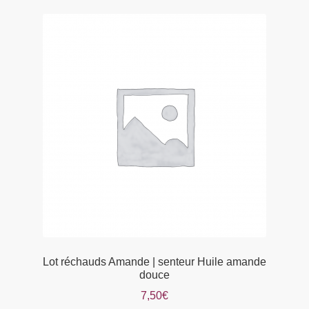
variations.
Les
options
peuvent
être
choisies
sur
la
page
du
produit
Lot réchauds Amande | senteur Huile amande
douce
7,50
€