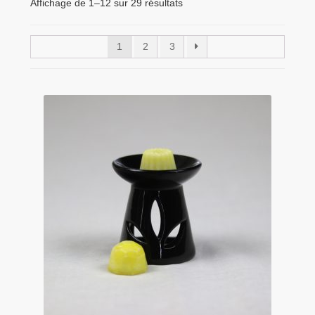
menu
Affichage de 1–12 sur 29 résultats
Tarifs Pro
enfant
1
2
3