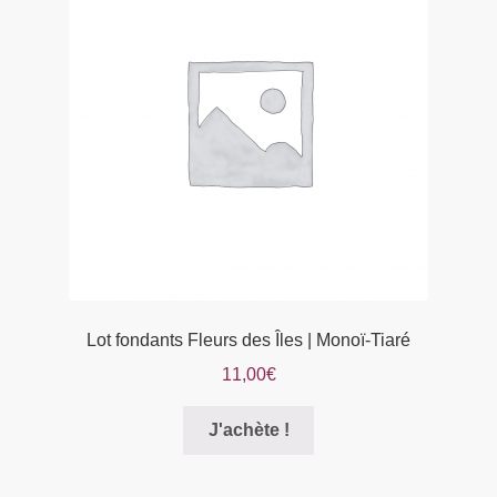
peuvent
être
choisies
sur
la
page
du
produit
Lot fondants Fleurs des Îles | Monoï-Tiaré
11,00
€
Ce
J'achète !
produit
a