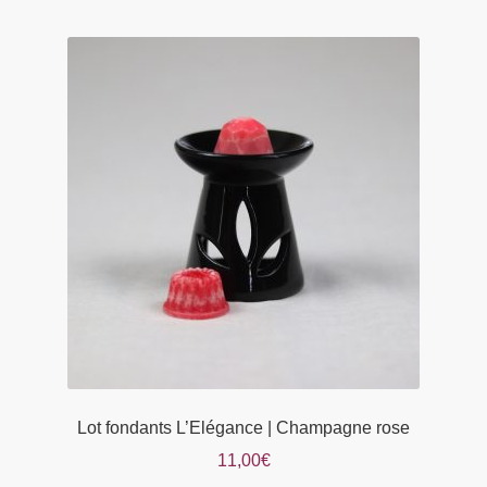
plusieurs
variations.
Les
options
peuvent
être
choisies
sur
la
page
du
produit
Lot fondants L’Elégance | Champagne rose
11,00
€