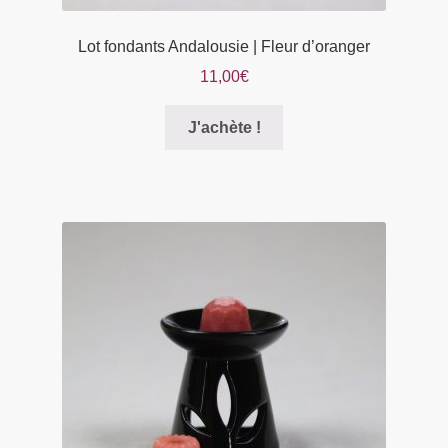
Lot fondants Andalousie | Fleur d’oranger
11,00
€
Ce
J'achète !
produit
a
plusieurs
variations.
Les
options
peuvent
être
choisies
sur
la
page
du