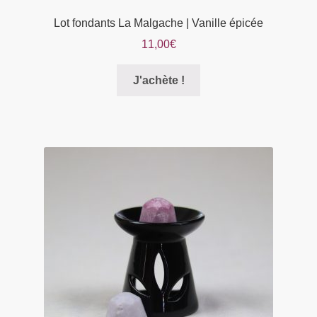
Lot fondants La Malgache | Vanille épicée
11,00
€
Ce
J'achète !
produit
a
plusieurs
variations.
Les
options
peuvent
être
choisies
sur
la
page
du