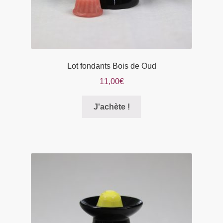
produit
Lot fondants Bois de Oud
11,00
€
Ce
J'achète !
produit
a
plusieurs
variations.
Les
options
peuvent
être
choisies