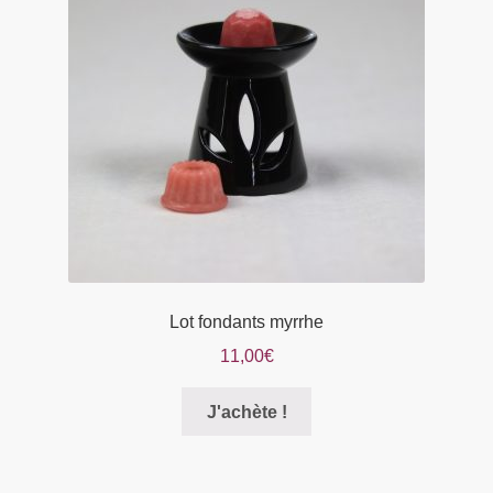
peuvent
être
choisies
sur
la
page
du
produit
Lot fondants myrrhe
11,00
€
Ce
J'achète !
produit
a
plusieurs