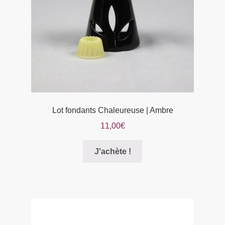
sur
la
page
du
produit
Lot fondants Chaleureuse | Ambre
11,00
€
Ce
J'achète !
produit
a
plusieurs
variations.
Les
options