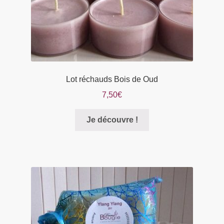
du
produit
Lot réchauds Bois de Oud
7,50
€
Je découvre !