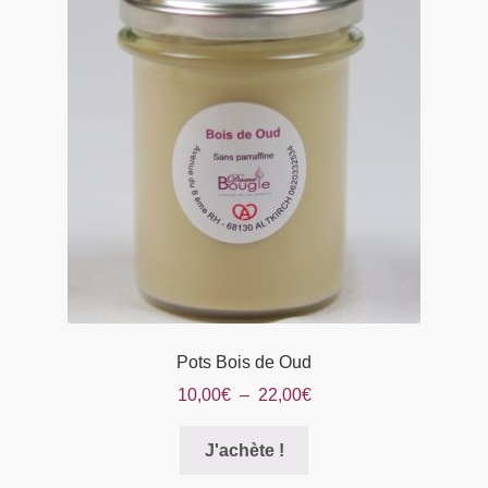
Pots Bois de Oud
Plage
10,00
€
–
22,00
€
de
Ce
prix :
J'achète !
produit
10,00€