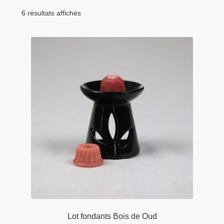
menu
Tarifs Pro
enfant
6 résultats affichés
Lot fondants Bois de Oud