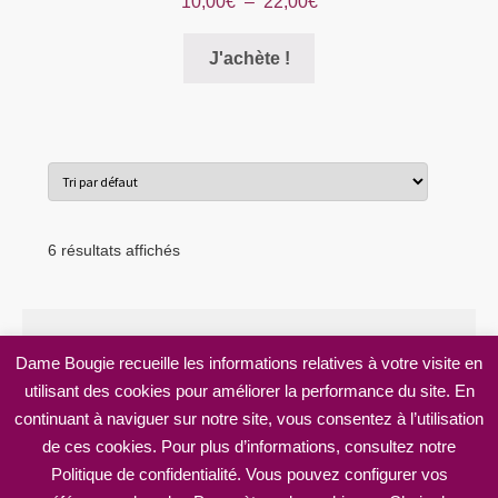
Plage
10,00
€
–
22,00
€
de
Ce
prix :
J'achète !
produit
10,00€
a
à
plusieurs
22,00€
variations.
Les
options
peuvent
6 résultats affichés
être
choisies
sur
la
Dame Bougie recueille les informations relatives à votre visite en
page
utilisant des cookies pour améliorer la performance du site. En
© Dame Bougie 2026
du
continuant à naviguer sur notre site, vous consentez à l’utilisation
Mentions légales
Built with WooCommerce
.
produit
de ces cookies. Pour plus d’informations, consultez notre
Politique de confidentialité. Vous pouvez configurer vos