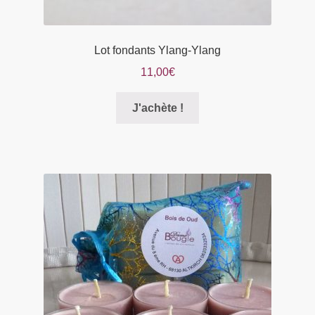
Lot fondants Ylang-Ylang
11,00
€
Ce
J'achète !
produit
a
plusieurs
variations.
Les
options
peuvent
être
choisies
sur
la
page