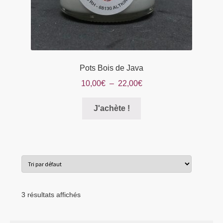
Pots Bois de Java
Plage
10,00
€
–
22,00
€
de
Ce
prix :
J'achète !
produit
10,00€
a
à
plusieurs
22,00€
variations.
Les
options
peuvent
3 résultats affichés
être
choisies