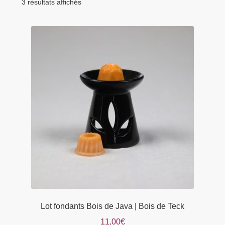
menu
3 résultats affichés
Tarifs Pro
enfant
Lot fondants Bois de Java | Bois de Teck
11,00
€