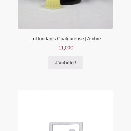
produit
Lot fondants Chaleureuse | Ambre
11,00
€
Ce
J'achète !
produit
a
plusieurs
variations.
Les
options
peuvent
être
choisies