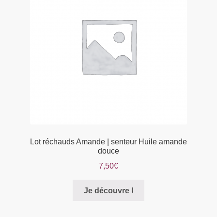
peuvent
être
choisies
sur
la
page
du
produit
Lot réchauds Amande | senteur Huile amande
douce
7,50
€
Je découvre !