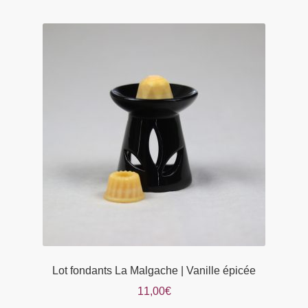
plusieurs
variations.
Les
options
peuvent
être
choisies
sur
la
page
du
produit
Lot fondants La Malgache | Vanille épicée
11,00
€