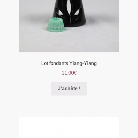
la
page
du
produit
Lot fondants Ylang-Ylang
11,00
€
Ce
J'achète !
produit
a
plusieurs
variations.
Les
options