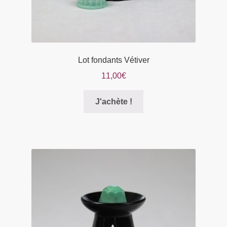
produit
Lot fondants Vétiver
11,00
€
Ce
J'achète !
produit
a
plusieurs
variations.
Les
options
peuvent
être
choisies
sur