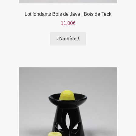
Lot fondants Bois de Java | Bois de Teck
11,00
€
Ce
J'achète !
produit
a
plusieurs
variations.
Les
options
peuvent
être
choisies
sur
la
page
du