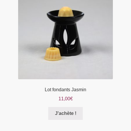
peuvent
être
choisies
sur
la
page
du
produit
Lot fondants Jasmin
11,00
€
Ce
J'achète !
produit
a