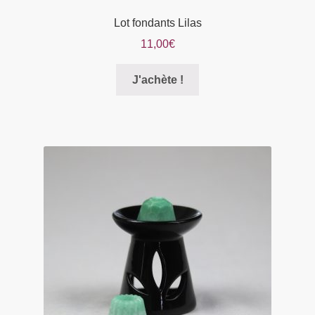
Lot fondants Lilas
11,00
€
Ce
J'achète !
produit
a
plusieurs
variations.
Les
options
peuvent
être
choisies
sur
la
page
du