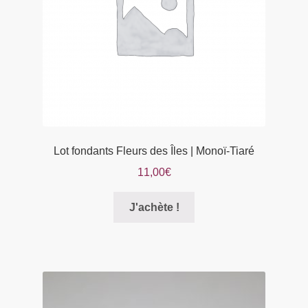
sur
la
page
du
produit
Lot fondants Fleurs des Îles | Monoï-Tiaré
11,00
€
Ce
J'achète !
produit
a
plusieurs
variations.
Les
options