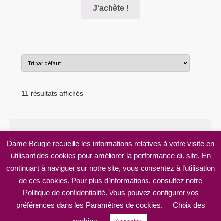
Ce
prix :
J'achète !
produit
10,00€
a
à
plusieurs
22,00€
variations.
Les
options
peuvent
11 résultats affichés
être
choisies
sur
la
Dame Bougie recueille les informations relatives à votre visite en
page
utilisant des cookies pour améliorer la performance du site. En
© Dame Bougie 2026
du
continuant à naviguer sur notre site, vous consentez à l’utilisation
Mentions légales
Built with WooCommerce
.
produit
de ces cookies. Pour plus d’informations, consultez notre
Politique de confidentialité. Vous pouvez configurer vos
préférences dans les Paramètres de cookies.
Choix des
0
cookies