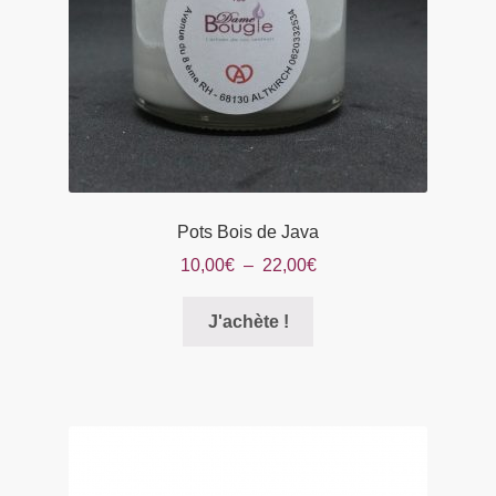
Pots Bois de Java
Plage
10,00
€
–
22,00
€
de
Ce
prix :
J'achète !
produit
10,00€
a
à
plusieurs
22,00€
variations.
Les
options