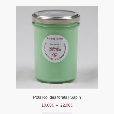
22,00€
variations.
Les
options
peuvent
être
choisies
sur
la
page
du
produit
Pots Roi des forêts | Sapin
Plage
10,00
€
–
22,00
€
de