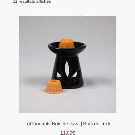
menu
11 résultats affichés
Tarifs Pro
enfant
Lot fondants Bois de Java | Bois de Teck
11,00
€