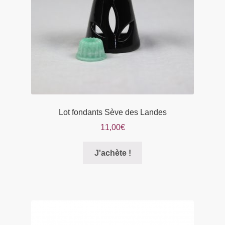
sur
la
page
du
produit
Lot fondants Sève des Landes
11,00
€
Ce
J'achète !
produit
a
plusieurs
variations.
Les
options