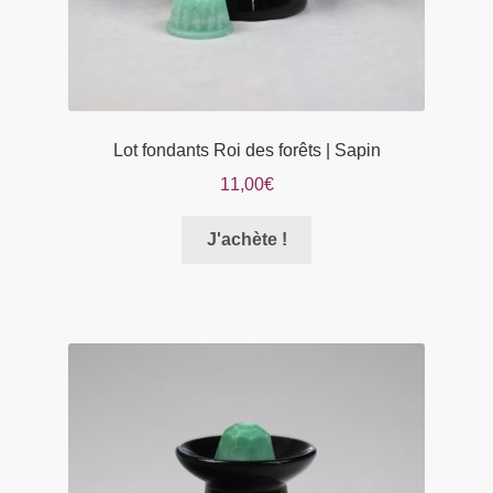
produit
Lot fondants Roi des forêts | Sapin
11,00
€
Ce
J'achète !
produit
a
plusieurs
variations.
Les
options
peuvent
être
choisies