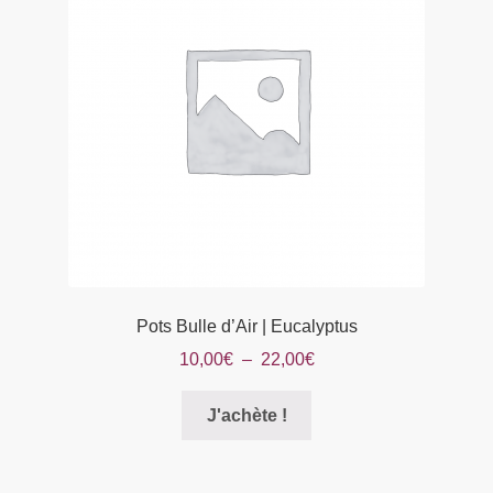
peuvent
être
choisies
sur
la
page
du
produit
Pots Bulle d’Air | Eucalyptus
Plage
10,00
€
–
22,00
€
de
Ce
prix :
J'achète !
produit
10,00€
a
à
plusieurs