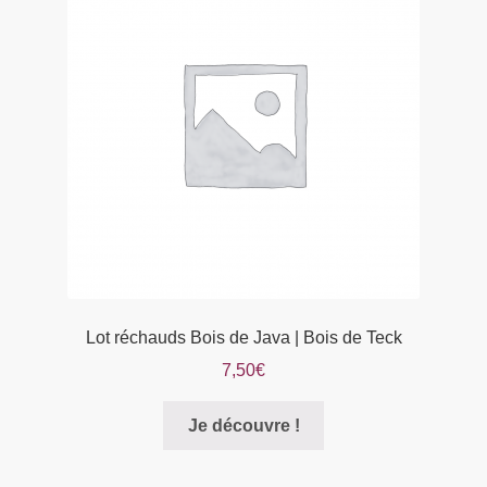
peuvent
être
choisies
sur
la
page
du
produit
Lot réchauds Bois de Java | Bois de Teck
7,50
€
Je découvre !