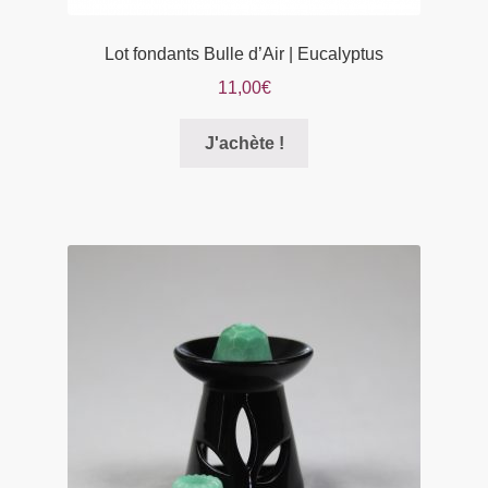
Lot fondants Bulle d’Air | Eucalyptus
11,00
€
Ce
J'achète !
produit
a
plusieurs
variations.
Les
options
peuvent
être
choisies
sur
la
page
du