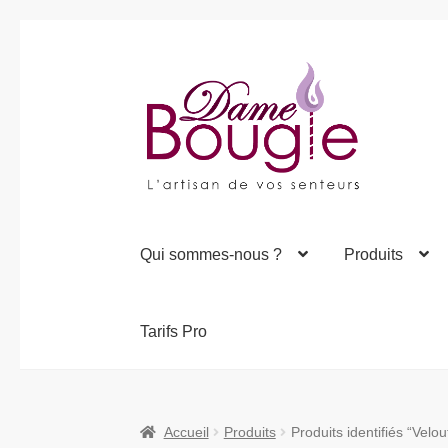
Aller
Aller
à
au
la
contenu
navigation
Qui sommes-nous ?
Produits
Tarifs Pro
Accueil
Produits
Produits identifiés “Velou