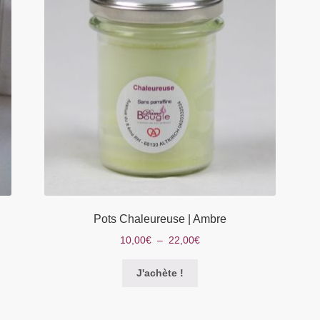
Pots Chaleureuse | Ambre
Plage
10,00
€
–
22,00
€
de
Ce
prix :
J'achète !
produit
10,00€
a
à
plusieurs
22,00€