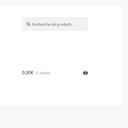
Recherche
Recherche
pour :
0,00
€
0 article