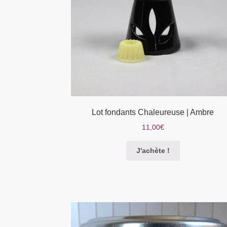
Lot fondants Chaleureuse | Ambre
11,00
€
Ce
J'achète !
produit
a
plusieurs
variations.
Les
options
peuvent