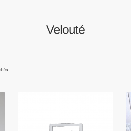
Velouté
ichés