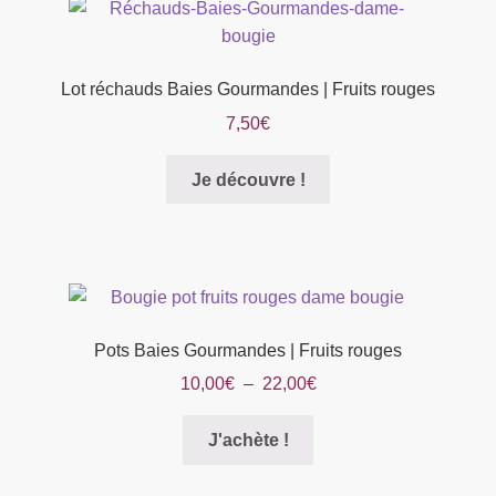
Lot réchauds Baies Gourmandes | Fruits rouges
7,50
€
Je découvre !
Pots Baies Gourmandes | Fruits rouges
Plage
10,00
€
–
22,00
€
de
Ce
prix :
J'achète !
produit
10,00€
a
à