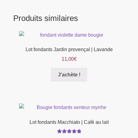
plusieurs
22,00€
variations.
Produits similaires
Les
options
peuvent
être
Lot fondants Jardin provençal | Lavande
choisies
sur
11,00
€
la
Ce
page
J'achète !
produit
du
a
produit
plusieurs
variations.
Les
options
Lot fondants Macchiato | Café au lait
peuvent
être
Note
5.00
sur