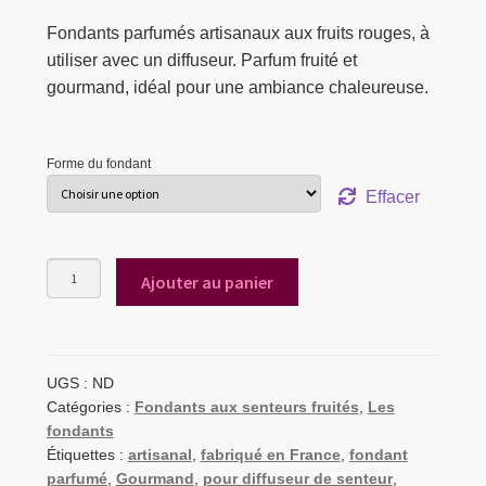
Fondants parfumés artisanaux aux fruits rouges, à
utiliser avec un diffuseur. Parfum fruité et
gourmand, idéal pour une ambiance chaleureuse.
Forme du fondant
Effacer
quantité
Ajouter au panier
de
Lot
fondants
Baies
Gourmandes
UGS :
ND
|
Catégories :
Fondants aux senteurs fruités
,
Les
Fruits
fondants
rouges
Étiquettes :
artisanal
,
fabriqué en France
,
fondant
parfumé
,
Gourmand
,
pour diffuseur de senteur
,