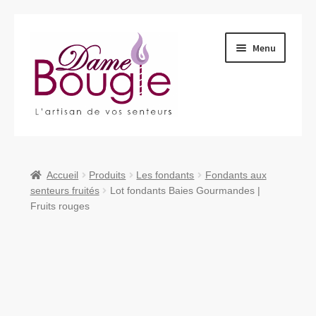
Aller
Aller
Menu
à
au
la
contenu
navigation
Ouvrir
Qui sommes-nous ?
le
menu
Ouvrir
Produits
Accueil
Produits
Les fondants
Fondants aux
enfant
le
senteurs fruités
Lot fondants Baies Gourmandes |
menu
Fruits rouges
Nous retrouver
enfant
Nous contacter
Ouvrir
Blog
le