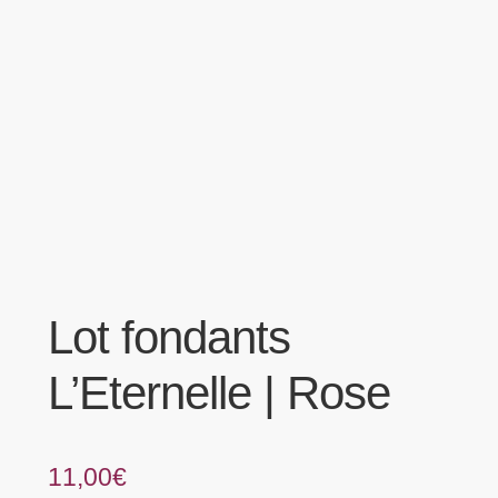
menu
Tarifs Pro
enfant
Lot fondants
L’Eternelle | Rose
11,00
€