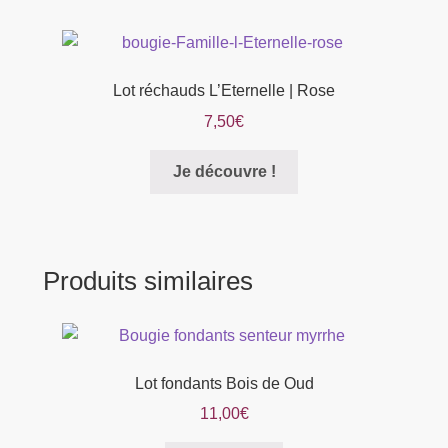
plusieurs
22,00€
variations.
Les
options
Lot réchauds L’Eternelle | Rose
peuvent
7,50
€
être
choisies
Je découvre !
sur
la
page
du
produit
Produits similaires
Lot fondants Bois de Oud
11,00
€