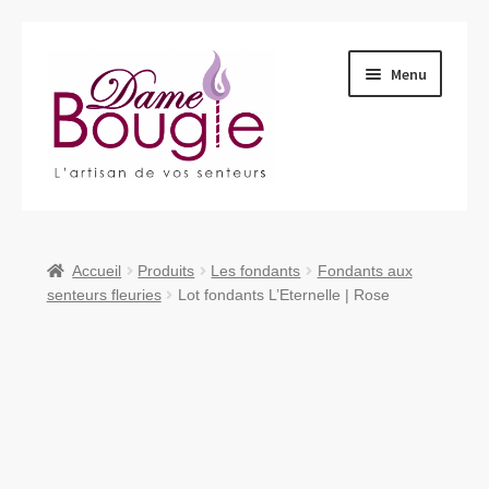
Aller
Aller
Menu
à
au
la
contenu
navigation
Ouvrir
Qui sommes-nous ?
le
menu
Ouvrir
Produits
Accueil
Produits
Les fondants
Fondants aux
enfant
le
senteurs fleuries
Lot fondants L’Eternelle | Rose
menu
Nous retrouver
enfant
Nous contacter
Ouvrir
Blog
le