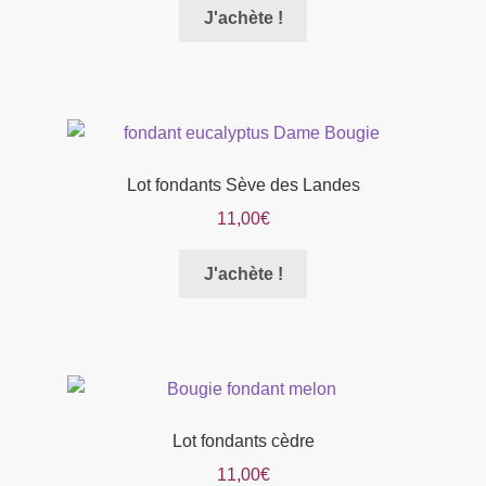
Ce
J'achète !
produit
a
plusieurs
variations.
Les
options
Lot fondants Sève des Landes
peuvent
11,00
€
être
choisies
Ce
J'achète !
sur
produit
la
a
page
plusieurs
du
variations.
produit
Les
options
Lot fondants cèdre
peuvent
11,00
€
être