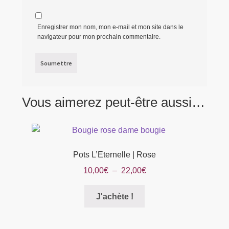
Enregistrer mon nom, mon e-mail et mon site dans le
navigateur pour mon prochain commentaire.
Vous aimerez peut-être aussi…
Pots L’Eternelle | Rose
Plage
10,00
€
–
22,00
€
de
Ce
prix :
J'achète !
produit
10,00€
a
à