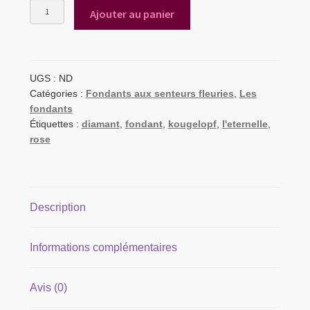
quantité
Ajouter au panier
de
Lot
fondants
L'Eternelle
|
UGS :
ND
Rose
Catégories :
Fondants aux senteurs fleuries
,
Les
fondants
Étiquettes :
diamant
,
fondant
,
kougelopf
,
l'eternelle
,
rose
Description
Informations complémentaires
Avis (0)