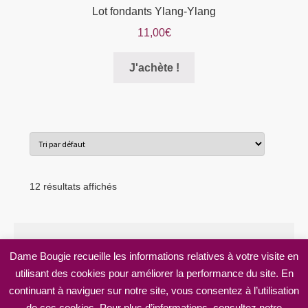
Lot fondants Ylang-Ylang
11,00
€
Ce
J'achète !
produit
a
plusieurs
variations.
Les
options
peuvent
12 résultats affichés
être
choisies
sur
la
Dame Bougie recueille les informations relatives à votre visite en
page
utilisant des cookies pour améliorer la performance du site. En
© Dame Bougie 2026
du
continuant à naviguer sur notre site, vous consentez à l’utilisation
Mentions légales
Built with WooCommerce
.
produit
de ces cookies. Pour plus d’informations, consultez notre