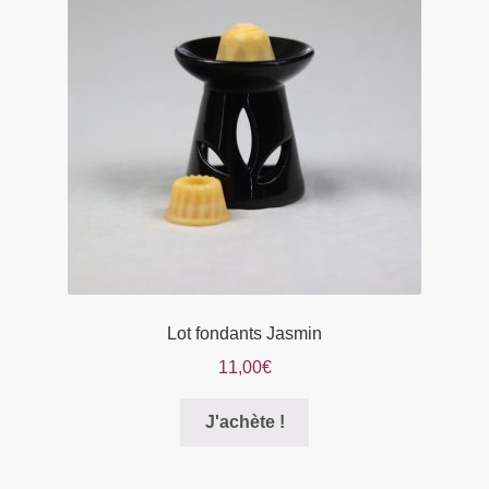
peuvent
être
choisies
sur
la
page
du
produit
Lot fondants Jasmin
11,00
€
Ce
J'achète !
produit
a