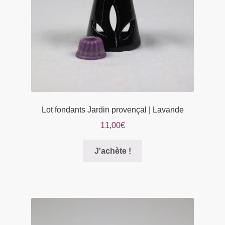
sur
la
page
du
produit
Lot fondants Jardin provençal | Lavande
11,00
€
Ce
J'achète !
produit
a
plusieurs
variations.
Les
options