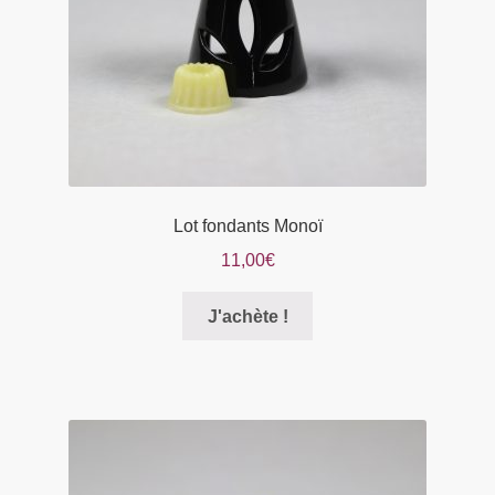
la
page
du
produit
Lot fondants Monoï
11,00
€
Ce
J'achète !
produit
a
plusieurs
variations.
Les
options