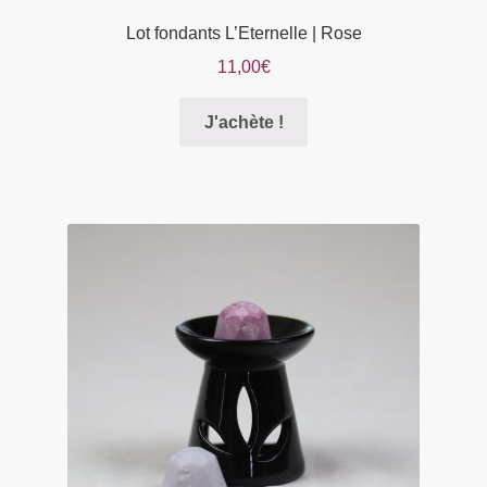
Lot fondants L’Eternelle | Rose
11,00
€
Ce
J'achète !
produit
a
plusieurs
variations.
Les
options
peuvent
être
choisies
sur
la
page
du