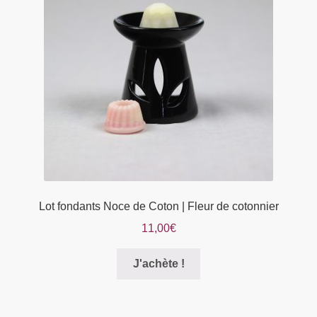
peuvent
être
choisies
sur
la
page
du
produit
Lot fondants Noce de Coton | Fleur de cotonnier
11,00
€
Ce
J'achète !
produit
a
plusieurs