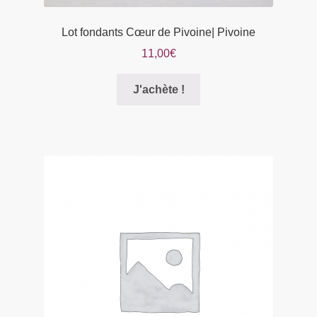
Lot fondants Cœur de Pivoine| Pivoine
11,00
€
Ce
J'achète !
produit
a
plusieurs
variations.
Les
options
peuvent
être
choisies
sur
la
page
du