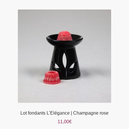
plusieurs
variations.
Les
options
peuvent
être
choisies
sur
la
page
du
produit
Lot fondants L’Elégance | Champagne rose
11,00
€