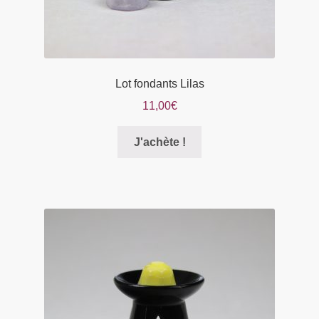
produit
Lot fondants Lilas
11,00
€
Ce
J'achète !
produit
a
plusieurs
variations.
Les
options
peuvent
être
choisies
sur