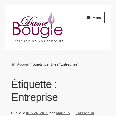
Aller
Aller
Menu
à
au
la
contenu
navigation
Ouvrir
Qui sommes-nous ?
le
menu
Ouvrir
Produits
Accueil
Sujets identifiés “Entreprise”
enfant
le
menu
Nous retrouver
Étiquette :
enfant
Nous contacter
Entreprise
Ouvrir
Blog
le
Publié le
juin 26, 2020
par
MarieJo
—
Laisser un