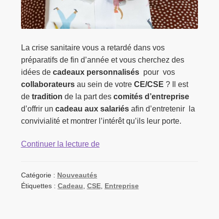
La crise sanitaire vous a retardé dans vos
préparatifs de fin d’année et vous cherchez des
idées de
cadeaux personnalisés
pour vos
collaborateurs
au sein de votre
CE/CSE
? Il est
de
tradition
de la part des
comités d’entreprise
d’offrir un
cadeau aux salariés
afin d’entretenir la
convivialité et montrer l’intérêt qu’ils leur porte.
Bougie
Continuer la lecture de
parfumée
:
Catégorie :
Nouveautés
un
Étiquettes :
Cadeau
,
CSE
,
Entreprise
cadeau
d’entreprise
personnalisé