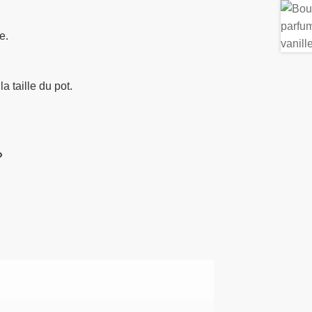
e.
a taille du pot.
»