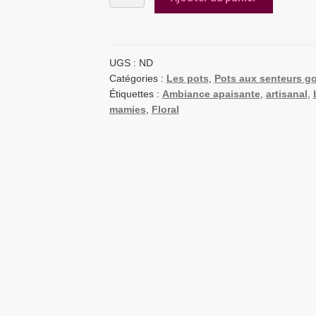
de
Pots
Souvenirs
|
Bonbons
UGS :
ND
Violette
Catégories :
Les pots
,
Pots aux senteurs 
Étiquettes :
Ambiance apaisante
,
artisanal
,
mamies
,
Floral