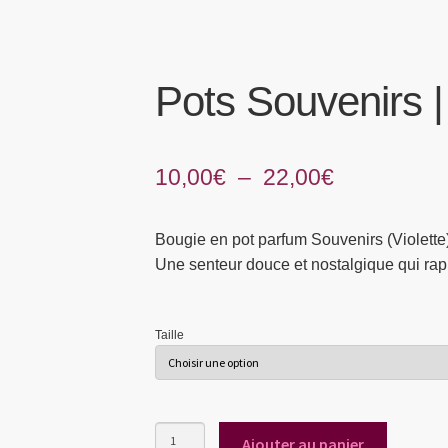
Pots Souvenirs |
Plage
10,00
€
–
22,00
€
de
Bougie en pot parfum Souvenirs (Violette)
prix :
Une senteur douce et nostalgique qui rap
10,00€
à
Taille
22,00€
quantité
Ajouter au panier