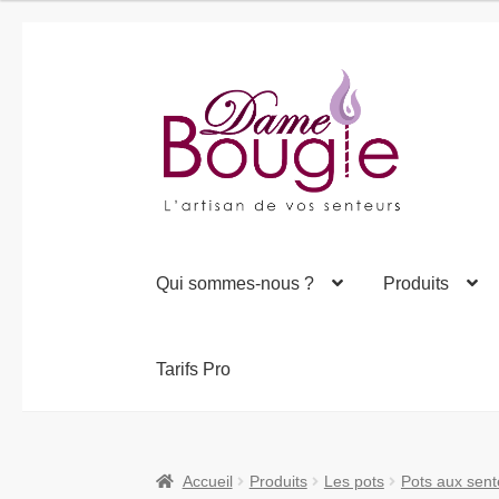
10,00€
à
22,00€
Aller
Aller
à
au
la
contenu
navigation
Qui sommes-nous ?
Produits
Tarifs Pro
Accueil
Produits
Les pots
Pots aux sen