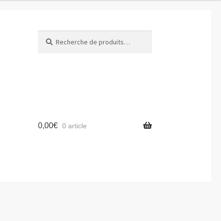
Recherche
Recherche
pour :
0,00
€
0 article