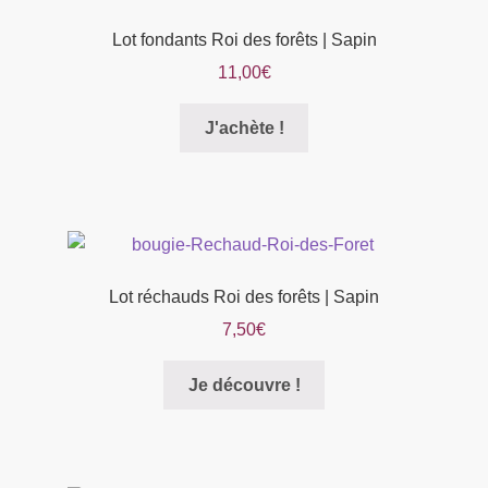
Lot fondants Roi des forêts | Sapin
11,00
€
Ce
J'achète !
produit
a
plusieurs
variations.
Les
options
Lot réchauds Roi des forêts | Sapin
peuvent
7,50
€
être
choisies
Je découvre !
sur
la
page
du