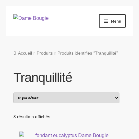
Aller
Aller
Menu
à
au
la
contenu
Qui sommes-nous ?
navigation
Produits
Accueil
Produits
Produits identifiés “Tranquillité”
Nous retrouver
Tranquillité
Nous contacter
Blog
3 résultats affichés
Tarifs Pro