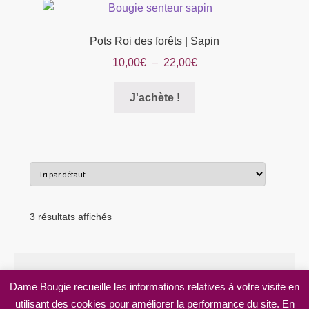
produit
Pots Roi des forêts | Sapin
Plage
10,00
€
–
22,00
€
de
Ce
prix :
J'achète !
produit
10,00€
a
à
plusieurs
22,00€
variations.
Les
options
peuvent
3 résultats affichés
être
choisies
sur
la
Dame Bougie recueille les informations relatives à votre visite en
page
utilisant des cookies pour améliorer la performance du site. En
© Dame Bougie 2026