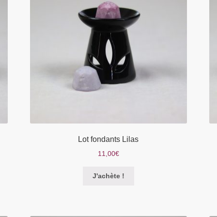
être
choisies
sur
la
page
du
produit
Lot fondants Lilas
11,00
€
Ce
J'achète !
produit
a
plusieurs
variations.