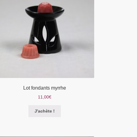
être
choisies
sur
la
page
du
produit
Lot fondants myrrhe
11,00
€
Ce
J'achète !
produit
a
plusieurs
variations.