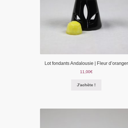
Lot fondants Andalousie | Fleur d’oranger
11,00
€
Ce
J'achète !
produit
a
plusieurs
variations.
Les
options
peuvent