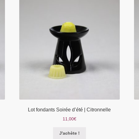
Les
options
peuvent
être
choisies
sur
la
page
du
produit
Lot fondants Soirée d’été | Citronnelle
11,00
€
Ce
J'achète !
produit