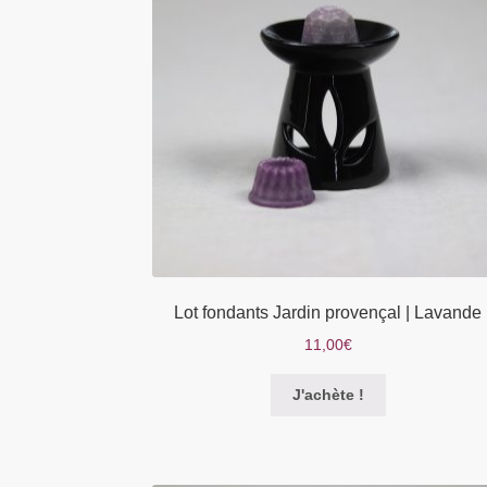
être
choisies
sur
la
page
du
produit
Lot fondants Jardin provençal | Lavande
11,00
€
Ce
J'achète !
produit
a
plusieurs
variations.