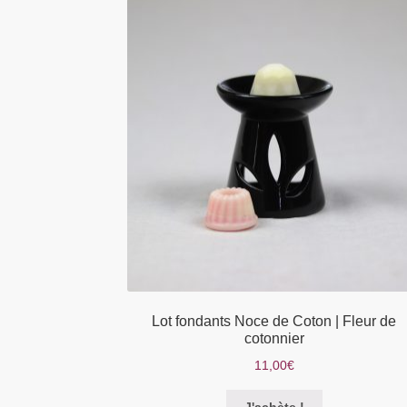
Les
options
peuvent
être
choisies
sur
la
page
du
produit
Lot fondants Noce de Coton | Fleur de
cotonnier
11,00
€
Ce