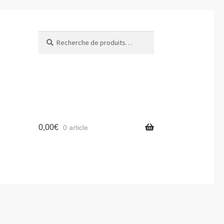
Recherche
Recherche
pour :
0,00
€
0 article