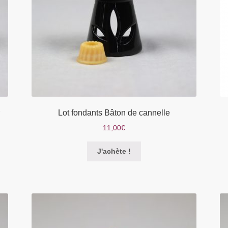
Lot fondants Bâton de cannelle
11,00
€
Ce
J'achète !
produit
a
plusieurs
variations.
Les
options
peuvent