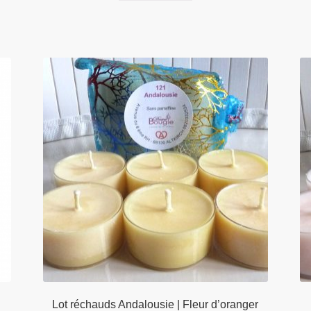
a
plusieurs
variations.
Les
options
peuvent
être
choisies
sur
la
page
du
produit
Lot réchauds Andalousie | Fleur d’oranger