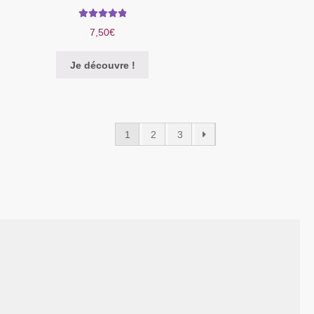
Note
5.00
sur
7,50
€
5
Je découvre !
1
2
3