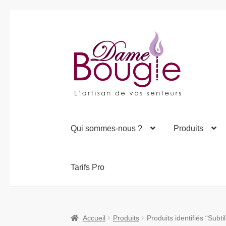
Aller
Aller
à
au
la
contenu
navigation
Qui sommes-nous ?
Produits
Tarifs Pro
Accueil
Produits
Produits identifiés “Subtil