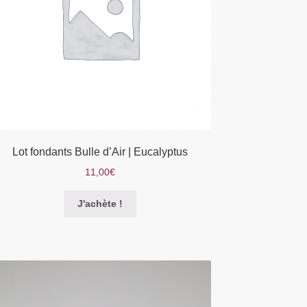
Lot fondants Bulle d’Air | Eucalyptus
11,00
€
Ce
J'achète !
produit
a
plusieurs
variations.
Les
options
peuvent