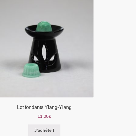
Les
options
peuvent
être
choisies
sur
la
page
du
produit
Lot fondants Ylang-Ylang
11,00
€
Ce
J'achète !
produit