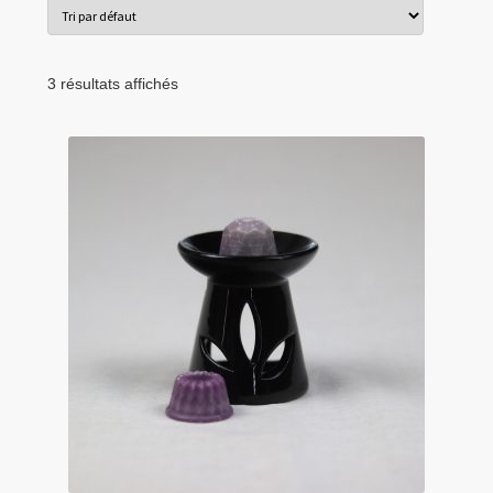
menu
Tarifs Pro
enfant
3 résultats affichés