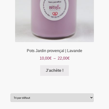
Pots Jardin provençal | Lavande
Plage
10,00
€
–
22,00
€
de
Ce
prix :
J'achète !
produit
10,00€
a
à
plusieurs
22,00€
variations.
Les
options