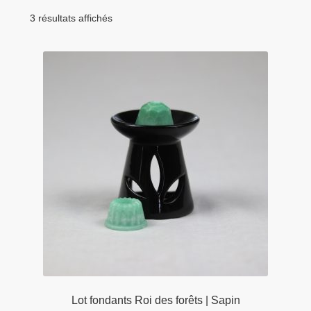
menu
Tarifs Pro
enfant
3 résultats affichés
Lot fondants Roi des forêts | Sapin