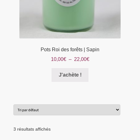
Pots Roi des forêts | Sapin
Plage
10,00
€
–
22,00
€
de
Ce
prix :
J'achète !
produit
10,00€
a
à
plusieurs
22,00€
variations.
Les
options
peuvent
3 résultats affichés
être