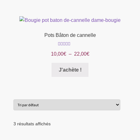
du
produit
Pots Bâton de cannelle
Note
5.00
sur
Plage
10,00
€
–
22,00
€
5
de
Ce
prix :
J'achète !
produit
10,00€
a
à
plusieurs
22,00€
variations.
Les
options
peuvent
3 résultats affichés
être
choisies