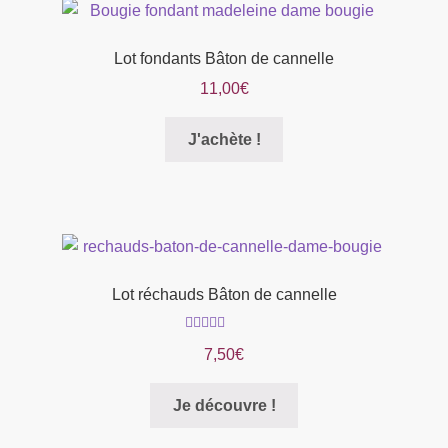
Lot fondants Bâton de cannelle
11,00
€
Ce
J'achète !
produit
a
plusieurs
variations.
Les
options
Lot réchauds Bâton de cannelle
peuvent
être
Note
5.00
sur
choisies
7,50
€
5
sur
la
Je découvre !
page