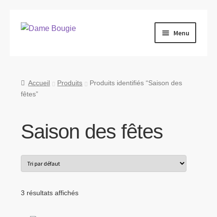
Aller
Aller
Menu
à
au
la
contenu
Ouvrir
Qui sommes-nous ?
navigation
le
menu
Ouvrir
Produits
Accueil
Produits
Produits identifiés “Saison des
enfant
le
fêtes”
menu
Nous retrouver
enfant
Saison des fêtes
Nous contacter
Ouvrir
Blog
le
menu
Tarifs Pro
enfant
3 résultats affichés