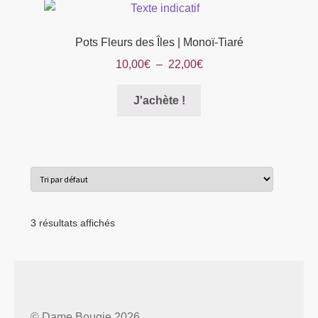
produit
Pots Fleurs des Îles | Monoï-Tiaré
Plage
10,00
€
–
22,00
€
de
Ce
prix :
J'achète !
produit
10,00€
a
à
plusieurs
22,00€
variations.
Les
options
peuvent
3 résultats affichés
être
choisies
sur
la
page
© Dame Bougie 2026