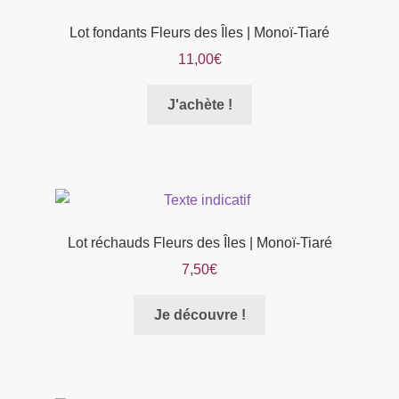
Lot fondants Fleurs des Îles | Monoï-Tiaré
11,00
€
Ce
J'achète !
produit
a
plusieurs
variations.
Les
options
Lot réchauds Fleurs des Îles | Monoï-Tiaré
peuvent
7,50
€
être
choisies
Je découvre !
sur
la
page
du