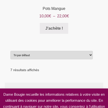
Pots Mangue
Plage
10,00
€
–
22,00
€
de
Ce
prix :
J'achète !
produit
10,00€
a
à
plusieurs
22,00€
variations.
Les
options
peuvent
7 résultats affichés
être
choisies
sur
la
Dame Bougie recueille les informations relatives à votre visite en
page
utilisant des cookies pour améliorer la performance du site. En
© Dame Bougie 2026
du
continuant à naviguer sur notre site, vous consentez à l’utilisation
Mentions légales
Built with WooCommerce
.