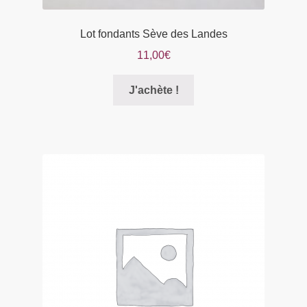
Lot fondants Sève des Landes
11,00
€
Ce
J'achète !
produit
a
plusieurs
variations.
Les
options
peuvent
être
choisies
sur
la
page
du