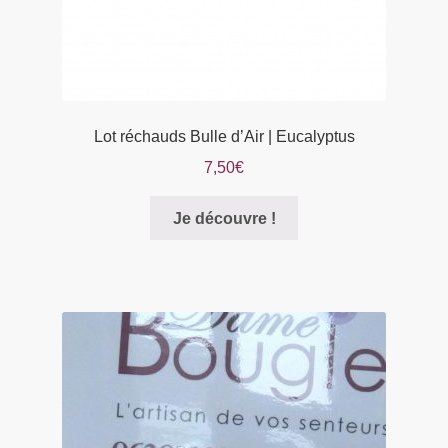
produit
Lot réchauds Bulle d’Air | Eucalyptus
7,50
€
Je découvre !