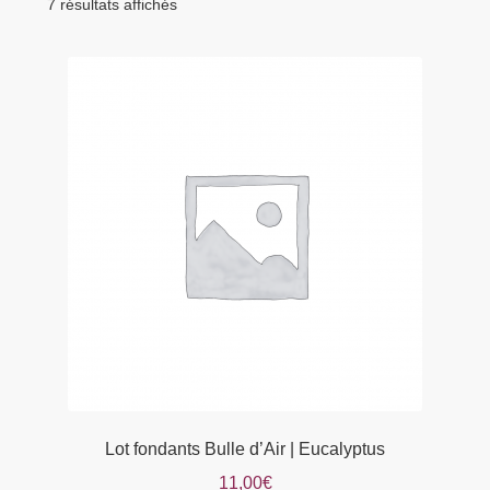
menu
7 résultats affichés
Tarifs Pro
enfant
Lot fondants Bulle d’Air | Eucalyptus
11,00
€