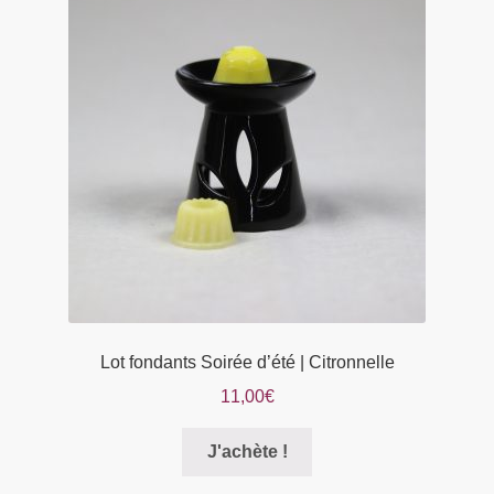
options
peuvent
être
choisies
sur
la
page
du
produit
Lot fondants Soirée d’été | Citronnelle
11,00
€
Ce
J'achète !
produit