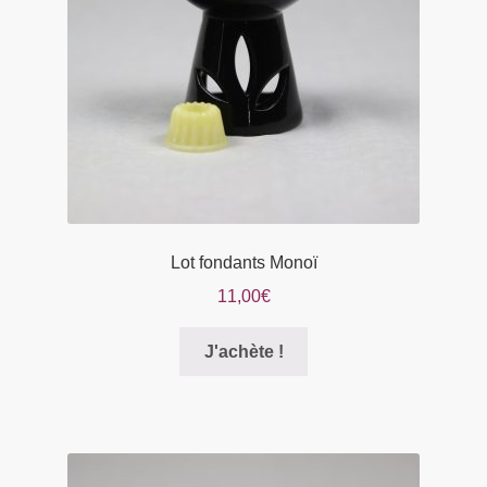
choisies
sur
la
page
du
produit
Lot fondants Monoï
11,00
€
Ce
J'achète !
produit
a
plusieurs
variations.
Les