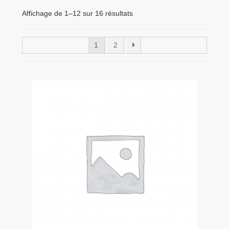
menu
Tarifs Pro
enfant
Affichage de 1–12 sur 16 résultats
1
2