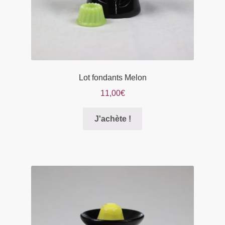
du
produit
Lot fondants Melon
11,00
€
Ce
J'achète !
produit
a
plusieurs
variations.
Les
options
peuvent
être