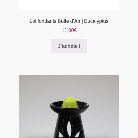
Lot fondants Bulle d’Air | Eucalyptus
11,00
€
Ce
J'achète !
produit
a
plusieurs
variations.
Les
options
peuvent
être
choisies
sur
la
page