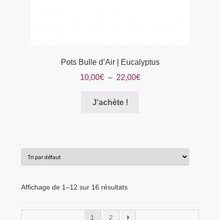
Pots Bulle d’Air | Eucalyptus
Plage
10,00
€
–
22,00
€
de
Ce
prix :
J'achète !
produit
10,00€
a
à
plusieurs
22,00€
variations.
Les
options
peuvent
Affichage de 1–12 sur 16 résultats
être
choisies
1
2
sur