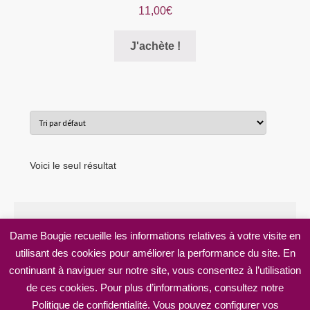
11,00
€
Ce
J'achète !
produit
a
plusieurs
variations.
Les
options
peuvent
Voici le seul résultat
être
choisies
sur
la
Dame Bougie recueille les informations relatives à votre visite en
page
utilisant des cookies pour améliorer la performance du site. En
© Dame Bougie 2026
du
continuant à naviguer sur notre site, vous consentez à l’utilisation
Mentions légales
Built with WooCommerce
.
produit
de ces cookies. Pour plus d’informations, consultez notre
Politique de confidentialité. Vous pouvez configurer vos