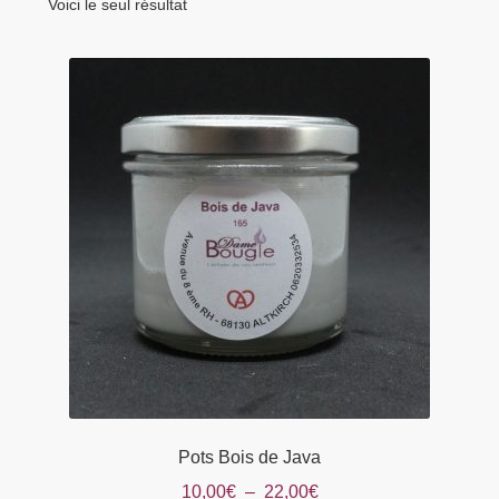
menu
Voici le seul résultat
Tarifs Pro
enfant
Pots Bois de Java
Plage
10,00
€
–
22,00
€