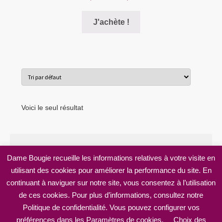
de
Ce
prix :
J'achète !
produit
10,00€
a
à
plusieurs
22,00€
variations.
Les
options
peuvent
Voici le seul résultat
être
choisies
sur
la
Dame Bougie recueille les informations relatives à votre visite en
page
utilisant des cookies pour améliorer la performance du site. En
© Dame Bougie 2026
du
continuant à naviguer sur notre site, vous consentez à l’utilisation
Mentions légales
Built with WooCommerce
.
produit
de ces cookies. Pour plus d’informations, consultez notre
Politique de confidentialité. Vous pouvez configurer vos
préférences dans les Paramètres de cookies.
Choix des