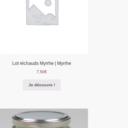
Lot réchauds Myrrhe | Myrrhe
7,50
€
Je découvre !