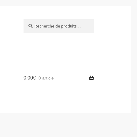
Recherche
Recherche
pour :
0,00
€
0 article