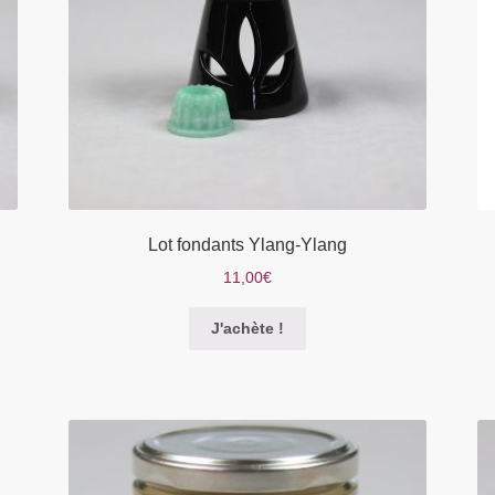
Lot fondants Ylang-Ylang
11,00
€
Ce
J'achète !
produit
a
plusieurs
variations.
Les
options
peuvent