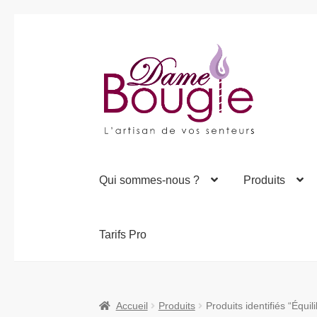
Aller
Aller
à
au
la
contenu
navigation
Qui sommes-nous ?
Produits
Tarifs Pro
Accueil
Produits
Produits identifiés “Équil