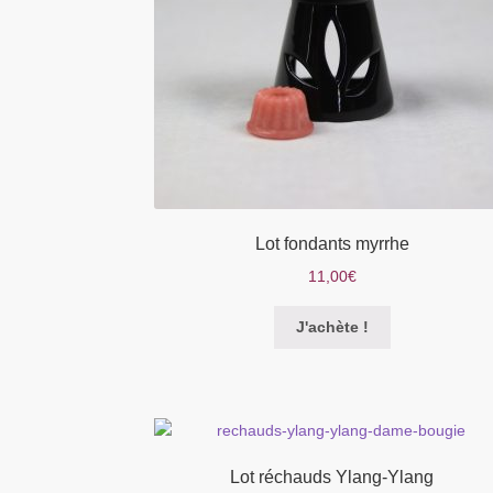
Lot fondants myrrhe
11,00
€
Ce
J'achète !
produit
a
plusieurs
variations.
Les
options
Lot réchauds Ylang-Ylang
peuvent