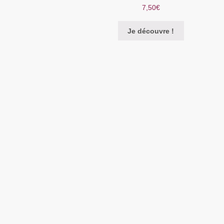
7,50
€
être
choisies
sur
Je découvre !
la
page
du
produit