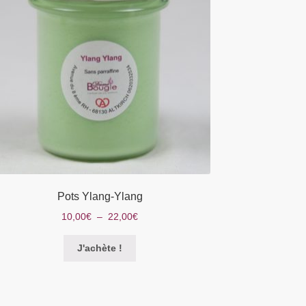
Pots Ylang-Ylang
Plage
10,00
€
–
22,00
€
de
Ce
prix :
J'achète !
produit
10,00€
a
à
plusieurs
22,00€
variations.