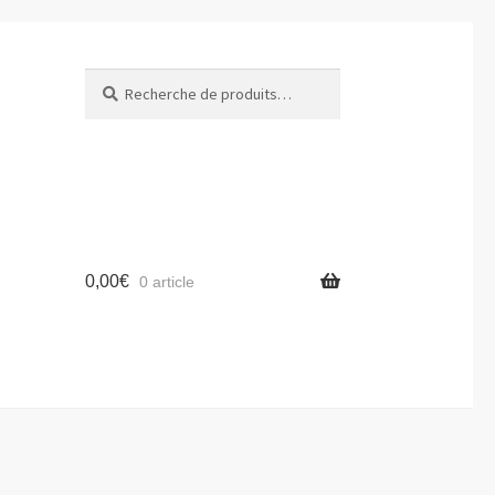
Recherche
Recherche
pour :
0,00
€
0 article