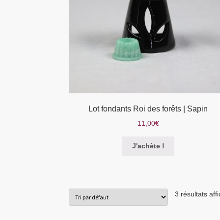
Lot fondants Roi des forêts | Sapin
11,00
€
Ce
J'achète !
produit
a
plusieurs
variations.
3 résultats aff
Les
options
peuvent