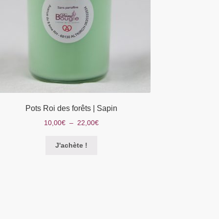
Pots Roi des forêts | Sapin
Plage
10,00
€
–
22,00
€
de
Ce
prix :
J'achète !
produit
10,00€
a
à
plusieurs
22,00€
variations.
Les
options
peuvent