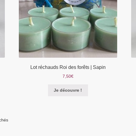
Lot réchauds Roi des forêts | Sapin
7,50
€
Je découvre !
ichés