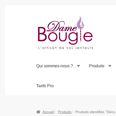
Aller
Aller
à
au
la
contenu
navigation
Qui sommes-nous ?
Produits
Tarifs Pro
Accueil
Produits
Produits identifiés “Déco