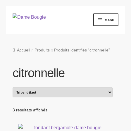
Aller
Aller
Menu
à
au
la
contenu
Qui sommes-nous ?
navigation
Produits
Accueil
Produits
Produits identifiés “citronnelle”
Nous retrouver
citronnelle
Nous contacter
Blog
3 résultats affichés
Tarifs Pro