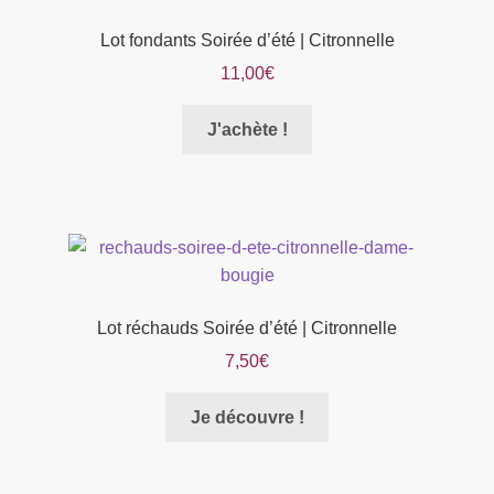
Lot fondants Soirée d’été | Citronnelle
11,00
€
Ce
J'achète !
produit
a
plusieurs
variations.
Les
options
peuvent
Lot réchauds Soirée d’été | Citronnelle
être
7,50
€
choisies
sur
Je découvre !
la
page
du