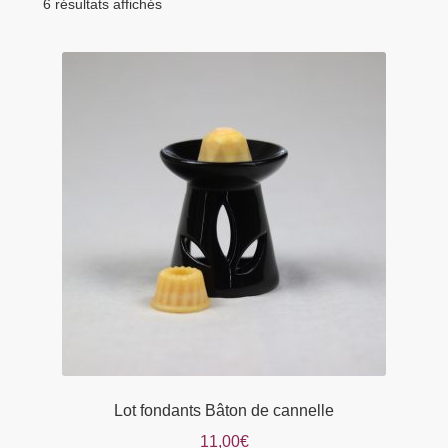
menu
6 résultats affichés
Tarifs Pro
enfant
Lot fondants Bâton de cannelle
11,00
€