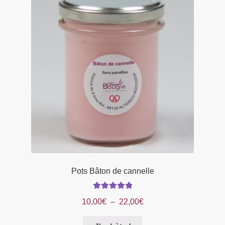
Pots Bâton de cannelle
Note
5.00
sur
Plage
10,00
€
–
22,00
€
5
de
Ce