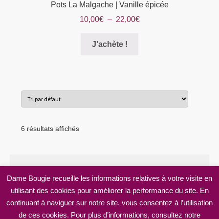
Pots La Malgache | Vanille épicée
Plage
10,00
€
–
22,00
€
de
Ce
prix :
J'achète !
produit
10,00€
a
à
plusieurs
22,00€
variations.
Les
options
peuvent
6 résultats affichés
être
choisies
sur
la
Dame Bougie recueille les informations relatives à votre visite en
page
utilisant des cookies pour améliorer la performance du site. En
© Dame Bougie 2026
du
continuant à naviguer sur notre site, vous consentez à l’utilisation
Mentions légales
Built with WooCommerce
.
produit
de ces cookies. Pour plus d’informations, consultez notre