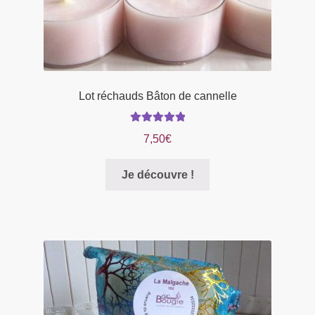
produit
Lot réchauds Bâton de cannelle
Note
5.00
sur
7,50
€
5
Je découvre !