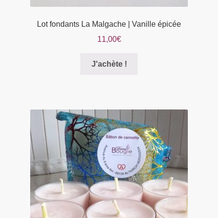
Lot fondants La Malgache | Vanille épicée
11,00
€
Ce
J'achète !
produit
a
plusieurs
variations.
Les
options
peuvent
être
choisies
sur
la
page
du