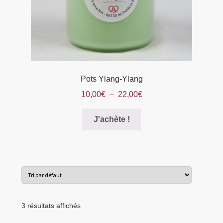
Pots Ylang-Ylang
Plage
10,00
€
–
22,00
€
de
Ce
prix :
J'achète !
produit
10,00€
a
à
plusieurs
22,00€
variations.
Les
options
peuvent
3 résultats affichés
être