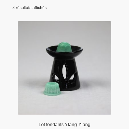
menu
Tarifs Pro
enfant
3 résultats affichés
Lot fondants Ylang-Ylang