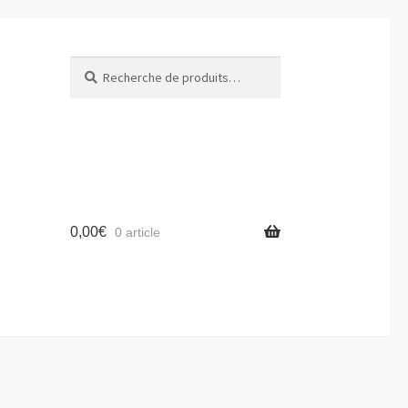
Recherche
Recherche
pour :
0,00
€
0 article