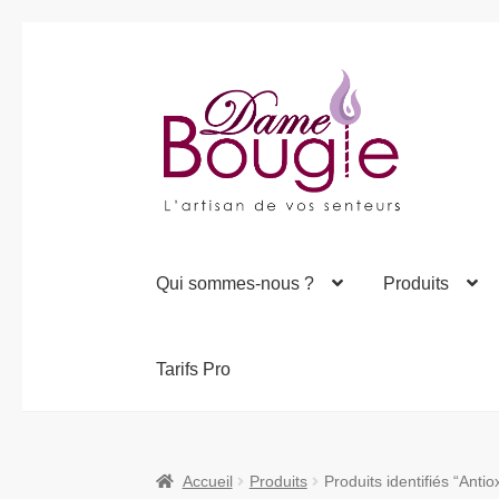
Aller
Aller
à
au
la
contenu
navigation
Qui sommes-nous ?
Produits
Tarifs Pro
Accueil
Produits
Produits identifiés “Anti