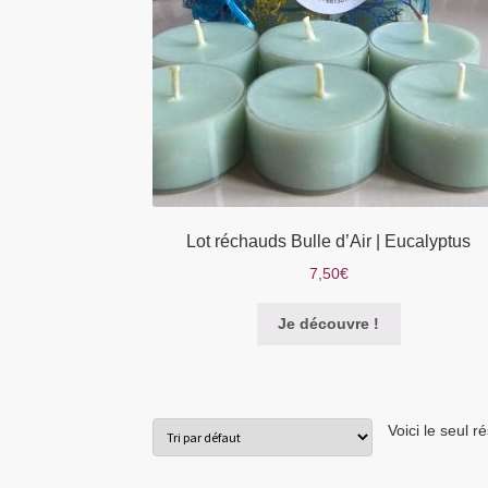
Lot réchauds Bulle d’Air | Eucalyptus
7,50
€
Je découvre !
Voici le seul ré