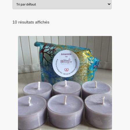
menu
Tarifs Pro
enfant
10 résultats affichés