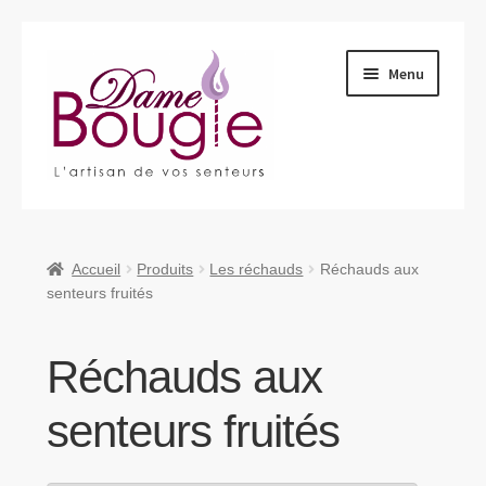
Aller
Aller
Menu
à
au
la
contenu
navigation
Ouvrir
Qui sommes-nous ?
le
menu
Ouvrir
Produits
Accueil
Produits
Les réchauds
Réchauds aux
enfant
le
senteurs fruités
menu
Nous retrouver
enfant
Réchauds aux
Nous contacter
senteurs fruités
Ouvrir
Blog
le