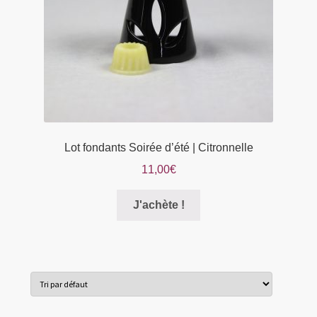
la
page
du
produit
Lot fondants Soirée d’été | Citronnelle
11,00
€
Ce
J'achète !
produit
a
plusieurs
variations.
Les
options