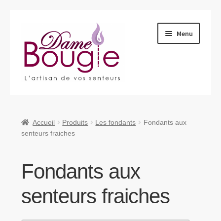
Aller
Aller
Menu
à
au
la
contenu
navigation
Ouvrir
Qui sommes-nous ?
le
menu
Ouvrir
Produits
Accueil
Produits
Les fondants
Fondants aux
enfant
le
senteurs fraiches
menu
Nous retrouver
enfant
Fondants aux
Nous contacter
senteurs fraiches
Ouvrir
Blog
le