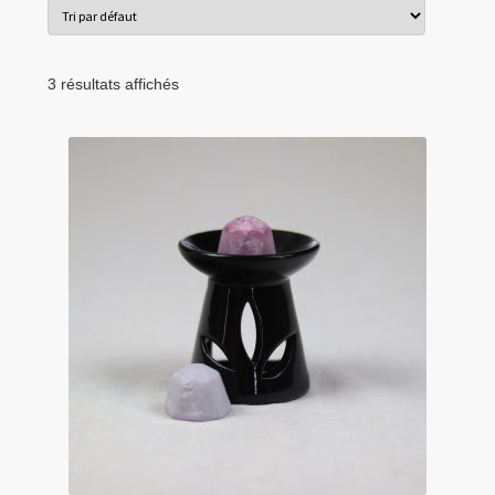
menu
Tarifs Pro
enfant
3 résultats affichés