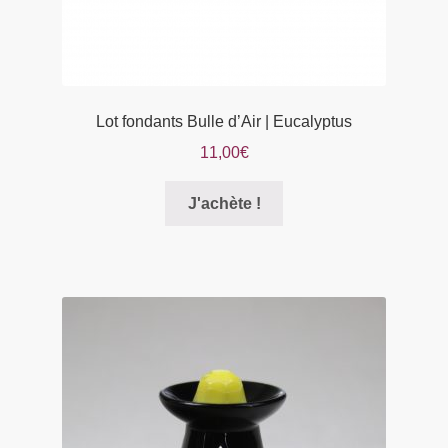
produit
Lot fondants Bulle d’Air | Eucalyptus
11,00
€
Ce
J'achète !
produit
a
plusieurs
variations.
Les
options
peuvent
être
choisies
sur