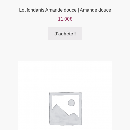
Lot fondants Amande douce | Amande douce
11,00
€
Ce
J'achète !
produit
a
plusieurs
variations.
Les
options
peuvent
être
choisies
sur
la
page
du